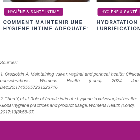
HYGIÈNE & SANTÉ INTIME
HYGIÈNE & SANTÉ 
COMMENT MAINTENIR UNE
HYDRATATION
HYGIÈNE INTIME ADÉQUATE:
LUBRIFICATIO
CONSEILS QUOTIDIENS
COMPRENDRE 
ESSENTIELS POUR LES
INTIMES POUR
FEMMES
Sources:
1. Graziottin A. Maintaining vulvar, vaginal and perineal health: Clinical
considerations. Womens Health (Lond). 2024 Jan-
Dec;20:17455057231223716
2. Chen Y, et al. Role of female intimate hygiene in vulvovaginal health:
Global hygiene practices and product usage. Womens Health (Lond).
2017;13(3):58-67.