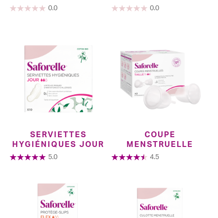
PREMIÈRES RÈGLES
0.0
0.0
SERVIETTES
COUPE
HYGIÉNIQUES JOUR
MENSTRUELLE
5.0
4.5