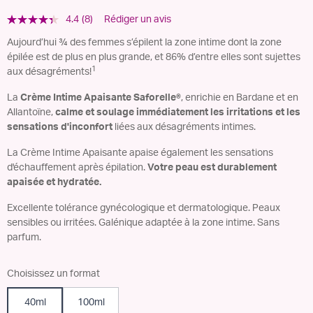
4.4
(8)
Rédiger un avis
Lire
8
Aujourd’hui ¾ des femmes s’épilent la zone intime dont la zone
avis.
épilée est de plus en plus grande, et 86% d’entre elles sont sujettes
Lien
sur
1
aux désagréments!
la
même
La
Crème Intime Apaisante Saforelle®
, enrichie en Bardane et en
page.
Allantoïne,
calme et soulage immédiatement les irritations et les
sensations d'inconfort
liées aux désagréments intimes.
La Crème Intime Apaisante apaise également les sensations
d'échauffement après épilation.
Votre peau est durablement
apaisée et hydratée.
Excellente tolérance gynécologique et dermatologique. Peaux
sensibles ou irritées. Galénique adaptée à la zone intime. Sans
parfum.
Choisissez un format
40ml
100ml