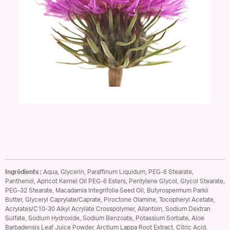
Ingrédients :
Aqua, Glycerin, Paraffinum Liquidum, PEG-6 Stearate,
Panthenol, Apricot Kernel Oil PEG-6 Esters, Pentylene Glycol, Glycol Stearate,
PEG-32 Stearate, Macadamia Integrifolia Seed Oil, Butyrospermum Parkii
Butter, Glyceryl Caprylate/Caprate, Piroctone Olamine, Tocopheryl Acetate,
Acrylates/C10-30 Alkyl Acrylate Crosspolymer, Allantoin, Sodium Dextran
Sulfate, Sodium Hydroxide, Sodium Benzoate, Potassium Sorbate, Aloe
Barbadensis Leaf Juice Powder, Arctium Lappa Root Extract, Citric Acid,