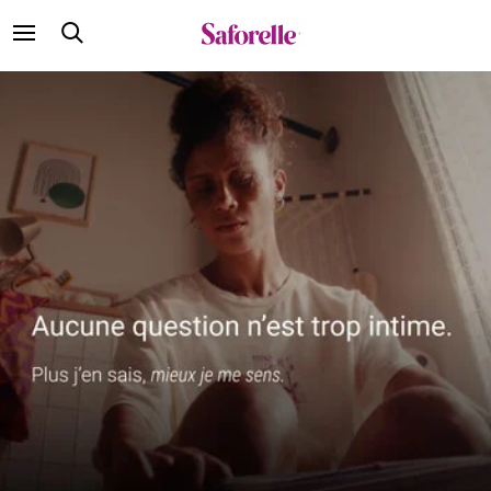
SAFORELLE
BELGIQUE
-
SITE
OFFICIEL
|
MARQUE
EXPERTE
DE
L’INTIME