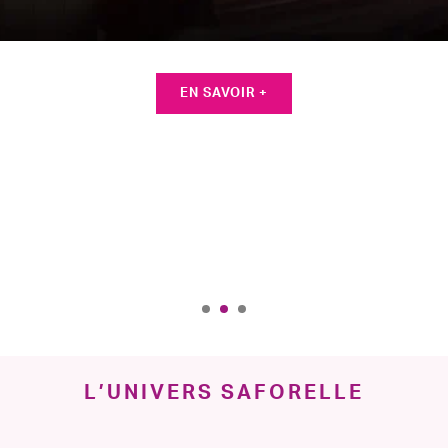
IRRITATIO
Des gestes simpl
R +
EN S
L’UNIVERS SAFORELLE