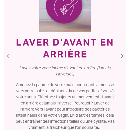
R D’AVANT EN
ABO
ARRIÈRE
Rincez votre zone 
ne intime d’avant en arrière (jamais
l’inverse !)
Rincez votre zone 
pour vous débarrass
 de votre main contenant la mousse
vous le reste du
 et déplacez-la de vos petites lèvres à
Remarque : faites 
ectuez toujours un mouvement d’avant
savon ne reste dans
jamais l’inverse. Pourquoi ? Laver de
produits chimiques
l’avant peut introduire des bactéries
mais certainement
s votre vagin. En d’autres termes, cela
s infections telles qu’une cystite. Pas
la fraîcheur que l’on souhaite…