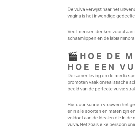
De vulva verwijst naar het uitwe
vagina is het inwendige gedeelte
Veel mensen denken vooral aan de
schaamlippen en de labia minora 
🎬HOE DE M
HOE EEN VU
De samenleving en de media spele
promoten vaak onrealistische sc
beeld van de perfecte vulva: str
Hierdoor kunnen vrouwen het gevoe
er in alle soorten en maten zijn 
voldoet aan de idealen die in de m
vulva. Net zoals elke persoon uniek