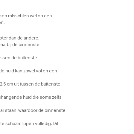
jken misschien wel op een
n.
roter dan de andere.
aarbij de binnenste
tussen de buitenste
 de huid kan zowel vol en een
,5 cm uit tussen de buitenste
oshangende huid die soms zelfs
kaar staan, waardoor de binnenste
e schaamlippen volledig. Dit