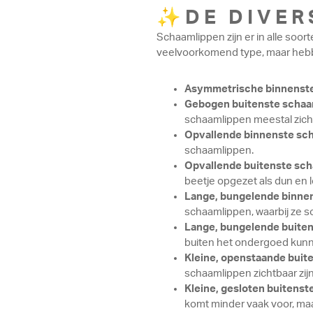
✨DE DIVERS
Schaamlippen zijn er in alle soo
veelvoorkomend type, maar hebb
Asymmetrische binnenst
Gebogen buitenste schaa
schaamlippen meestal zicht
Opvallende binnenste sc
schaamlippen.
Opvallende buitenste sc
beetje opgezet als dun en 
Lange, bungelende binne
schaamlippen, waarbij ze 
Lange, bungelende buite
buiten het ondergoed kun
Kleine, openstaande buit
schaamlippen zichtbaar zijn
Kleine, gesloten buitens
komt minder vaak voor, maar