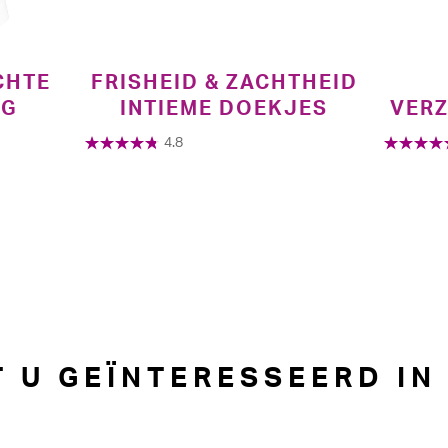
CHTE
FRISHEID & ZACHTHEID
NG
INTIEME DOEKJES
VER
4.8
 U GEÏNTERESSEERD IN