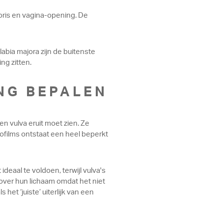
toris en vagina-opening. De
abia majora zijn de buitenste
ng zitten.
NG BEPALEN
n vulva eruit moet zien. Ze
ofilms ontstaat een heel beperkt
deaal te voldoen, terwijl vulva's
r over hun lichaam omdat het niet
et ‘juiste’ uiterlijk van een