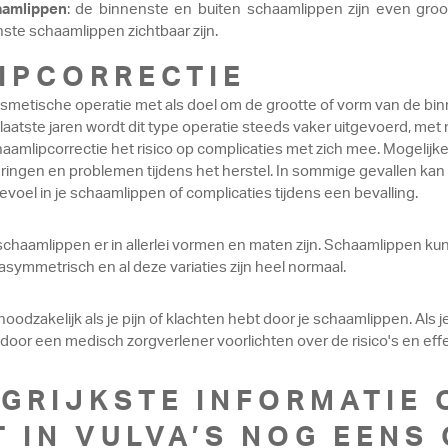
aamlippen
: de binnenste en buiten schaamlippen zijn even gro
nste schaamlippen zichtbaar zijn.
IPCORRECTIE
smetische operatie met als doel om de grootte of vorm van de bin
aatste jaren wordt dit type operatie steeds vaker uitgevoerd, met 
aamlipcorrectie het risico op complicaties met zich mee. Mogelijke 
ringen en problemen tijdens het herstel. In sommige gevallen kan
evoel in je schaamlippen of complicaties tijdens een bevalling.
 schaamlippen er in allerlei vormen en maten zijn. Schaamlippen kunn
 asymmetrisch en al deze variaties zijn heel normaal.
 noodzakelijk als je pijn of klachten hebt door je schaamlippen. Als
st door een medisch zorgverlener voorlichten over de risico's en eff
GRIJKSTE INFORMATIE 
T IN VULVA’S NOG EENS