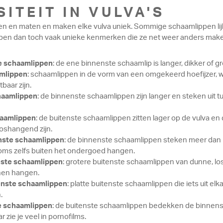
ITEIT IN VULVA'S
rten en maten en maken elke vulva uniek. Sommige schaamlippen li
en dan toch vaak unieke kenmerken die ze net weer anders make
e schaamlippen
: de ene binnenste schaamlip is langer, dikker of g
mlippen
: schaamlippen in de vorm van een omgekeerd hoefijzer, w
baar zijn.
haamlippen
: de binnenste schaamlippen zijn langer en steken uit 
haamlippen
: de buitenste schaamlippen zitten lager op de vulva en
loshangend zijn.
nste schaamlippen
: de binnenste schaamlippen steken meer dan 2
soms zelfs buiten het ondergoed hangen.
nste schaamlippen
: grotere buitenste schaamlippen van dunne, l
nen hangen.
enste schaamlippen
: platte buitenste schaamlippen die iets uit el
.
te schaamlippen
: de buitenste schaamlippen bedekken de binnenst
 zie je veel in pornofilms.