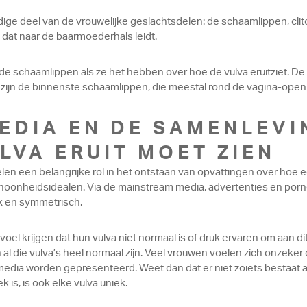
ndige deel van de vrouwelijke geslachtsdelen: de schaamlippen, cli
 dat naar de baarmoederhals leidt.
 schaamlippen als ze het hebben over hoe de vulva eruitziet. De l
zijn de binnenste schaamlippen, die meestal rond de vagina-openi
EDIA EN DE SAMENLEVI
LVA ERUIT MOET ZIEN
n een belangrijke rol in het ontstaan van opvattingen over hoe ee
hoonheidsidealen. Via de mainstream media, advertenties en porn
ak en symmetrisch.
l krijgen dat hun vulva niet normaal is of druk ervaren om aan dit i
en al die vulva’s heel normaal zijn. Veel vrouwen voelen zich onzeke
edia worden gepresenteerd. Weet dan dat er niet zoiets bestaat als h
 is, is ook elke vulva uniek.