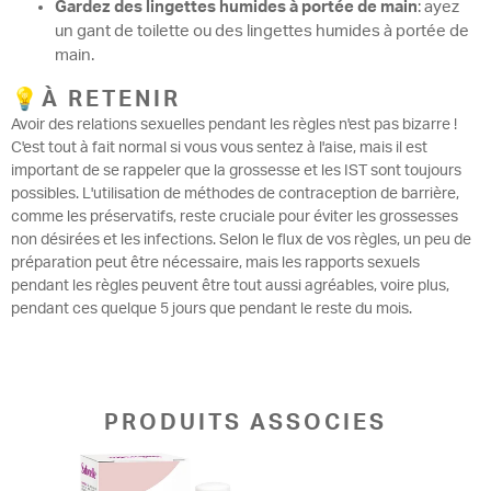
Gardez des lingettes humides à portée de main
: ayez
un gant de toilette ou des lingettes humides à portée de
main.
💡À RETENIR
Avoir des relations sexuelles pendant les règles n'est pas bizarre !
C'est tout à fait normal si vous vous sentez à l'aise, mais il est
important de se rappeler que la grossesse et les IST sont toujours
possibles. L'utilisation de méthodes de contraception de barrière,
comme les préservatifs, reste cruciale pour éviter les grossesses
non désirées et les infections. Selon le flux de vos règles, un peu de
préparation peut être nécessaire, mais les rapports sexuels
pendant les règles peuvent être tout aussi agréables, voire plus,
pendant ces quelque 5 jours que pendant le reste du mois.
PRODUITS ASSOCIES