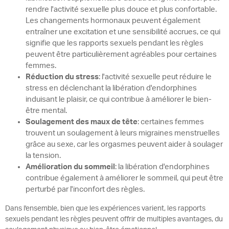
rendre l'activité sexuelle plus douce et plus confortable.
Les changements hormonaux peuvent également
entraîner une excitation et une sensibilité accrues, ce qui
signifie que les rapports sexuels pendant les règles
peuvent être particulièrement agréables pour certaines
femmes.
Réduction du stress
: l'activité sexuelle peut réduire le
stress en déclenchant la libération d'endorphines
induisant le plaisir, ce qui contribue à améliorer le bien-
être mental.
Soulagement des maux de tête
: certaines femmes
trouvent un soulagement à leurs migraines menstruelles
grâce au sexe, car les orgasmes peuvent aider à soulager
la tension.
Amélioration du sommeil
: la libération d'endorphines
contribue également à améliorer le sommeil, qui peut être
perturbé par l'inconfort des règles.
Dans l'ensemble, bien que les expériences varient, les rapports
sexuels pendant les règles peuvent offrir de multiples avantages, du