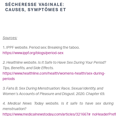
SÉCHERESSE VAGINALE:
CAUSES, SYMPTÔMES ET
SOLUTIONS
Sources:
1. IPPF website. Period sex: Breaking the taboo.
https://www.ippf.org/blogs/period-sex
2. Healthline website. Is It Safe to Have Sex During Your Period?
Tips, Benefits, and Side Effects.
https://www.healthline.com/health/womens-health/sex-during-
periods
3. Fahs B. Sex During Menstruation: Race, Sexual Identity, and
Women’s Accounts of Pleasure and Disgust. 2020. Chapter 69.
4. Medical News Today website. Is it safe to have sex during
menstruation?
https://www.medicalnewstoday.com/articles/321667#_noHeaderPref