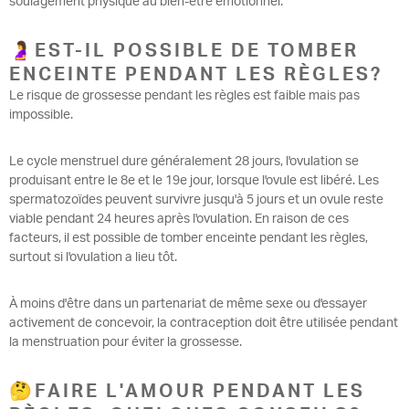
soulagement physique au bien-être émotionnel.
🤰EST-IL POSSIBLE DE TOMBER
ENCEINTE PENDANT LES RÈGLES?
Le risque de grossesse pendant les règles est faible mais pas
impossible.
Le cycle menstruel dure généralement 28 jours, l'ovulation se
produisant entre le 8e et le 19e jour, lorsque l'ovule est libéré. Les
spermatozoïdes peuvent survivre jusqu'à 5 jours et un ovule reste
viable pendant 24 heures après l'ovulation. En raison de ces
facteurs, il est possible de tomber enceinte pendant les règles,
surtout si l'ovulation a lieu tôt.
À moins d'être dans un partenariat de même sexe ou d'essayer
activement de concevoir, la contraception doit être utilisée pendant
la menstruation pour éviter la grossesse.
🤔FAIRE L'AMOUR PENDANT LES