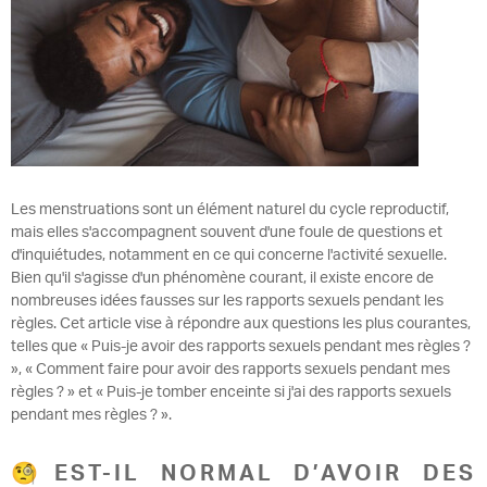
Les menstruations sont un élément naturel du cycle reproductif,
mais elles s'accompagnent souvent d'une foule de questions et
d'inquiétudes, notamment en ce qui concerne l'activité sexuelle.
Bien qu'il s'agisse d'un phénomène courant, il existe encore de
nombreuses idées fausses sur les rapports sexuels pendant les
règles. Cet article vise à répondre aux questions les plus courantes,
telles que « Puis-je avoir des rapports sexuels pendant mes règles ?
», « Comment faire pour avoir des rapports sexuels pendant mes
règles ? » et « Puis-je tomber enceinte si j'ai des rapports sexuels
pendant mes règles ? ».
🧐EST-IL NORMAL D’AVOIR DES