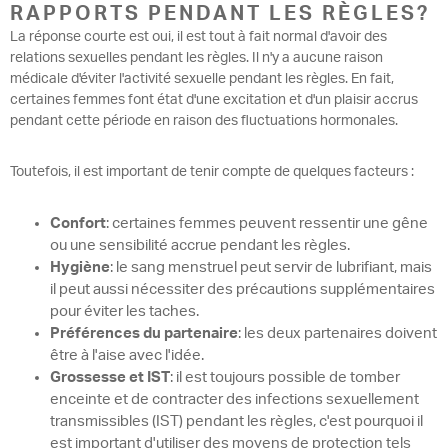
RAPPORTS PENDANT LES RÈGLES?
La réponse courte est oui, il est tout à fait normal d'avoir des
relations sexuelles pendant les règles. Il n'y a aucune raison
médicale d'éviter l'activité sexuelle pendant les règles. En fait,
certaines femmes font état d'une excitation et d'un plaisir accrus
pendant cette période en raison des fluctuations hormonales.
Toutefois, il est important de tenir compte de quelques facteurs :
Confort
: certaines femmes peuvent ressentir une gêne
ou une sensibilité accrue pendant les règles.
Hygiène
: le sang menstruel peut servir de lubrifiant, mais
il peut aussi nécessiter des précautions supplémentaires
pour éviter les taches.
Préférences du partenaire
: les deux partenaires doivent
être à l'aise avec l'idée.
Grossesse et IST
: il est toujours possible de tomber
enceinte et de contracter des infections sexuellement
transmissibles (IST) pendant les règles, c'est pourquoi il
est important d'utiliser des moyens de protection tels